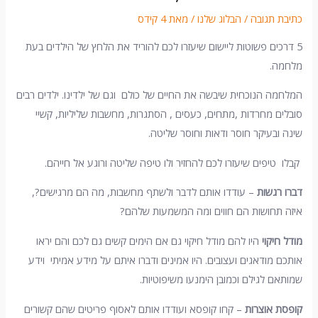
כתיבת תגובה
/
הבלוג שלנו
/ מאת
4 קידס
5 דרכים פשוטות ליישום שיעזרו לכם להוריד את הלחץ של הילדים בעת
מלחמה.
המלחמה הנוכחית שיבשה את החיים של כולם וגם של ילדינו. ילדים רבים
סובלים מחרדות ,מתחים, כעסים , הסתגרות, מחשבות שליליות, קשיי
שינה ובעיקר חוסר ודאות וחוסר שליטה.
קבלו טיפים שיעזרו לכם להחזיר ולו טיפה שליטה ורוגע אל חייהם.
דברו רגשות
– עודדו אותם לדבר ולשתף מחשבות, מה הם מרגישים?,
איזה תחושות הם חווים ומה המשמעות שלהם?
מודל חיקוי
היו להם מודל חיקוי גם אם הימים קשים גם לכם והם יראו
אותכם מודאגים ועצובים. היו אמינים ודברו איתם על מידע אמיתי וידע
שמותאם לגילם וכמובן הימנעו משיפוטיות.
קופסת אוצרות
– קחו קופסא ועודדו אותם לאסוף פריטים שהם קשורים