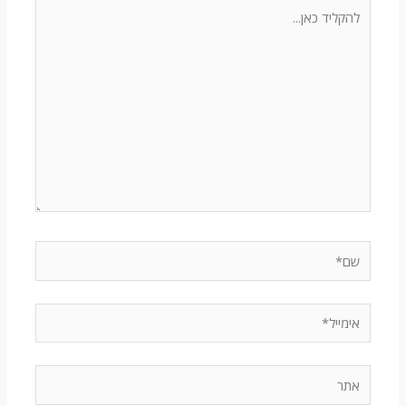
להקליד
כאן...
שם*
אימייל*
אתר