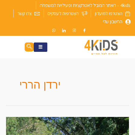
ילוג
4kids - האתר המוביל לאטרקציות ופעילויות למשפחה
תוכן
הצטרפו למועדון
הצטרפות לעסקים
צרו קשר
החשבון שלי
ירדן הררי
טיול
משפחתי