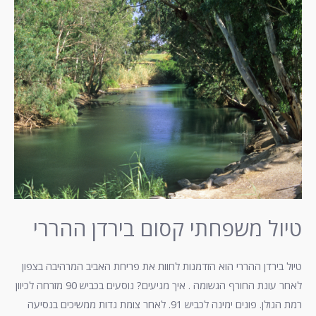
קסום
בירדן
ההררי
טיול משפחתי קסום בירדן ההררי
טיול בירדן ההררי הוא הזדמנות לחוות את פריחת האביב המרהיבה בצפון
לאחר עונת החורף הגשומה . איך מגיעים? נוסעים בכביש 90 מזרחה לכיוון
רמת הגולן. פונים ימינה לכביש 91. לאחר צומת גדות ממשיכים בנסיעה