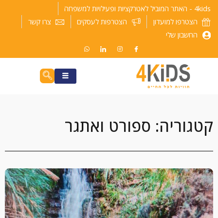
ילוג
4kids - האתר המוביל לאטרקציות ופעילויות למשפחה
תוכן
הצטרפו למועדון
הצטרפות לעסקים
צרו קשר
החשבון שלי
קטגוריה: ספורט ואתגר
עמוד
עמוד