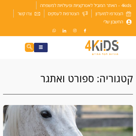
ילוג
4kids - האתר המוביל לאטרקציות ופעילויות למשפחה
תוכן
הצטרפו למועדון
הצטרפות לעסקים
צרו קשר
החשבון שלי
קטגוריה: ספורט ואתגר
עמוד
עמוד