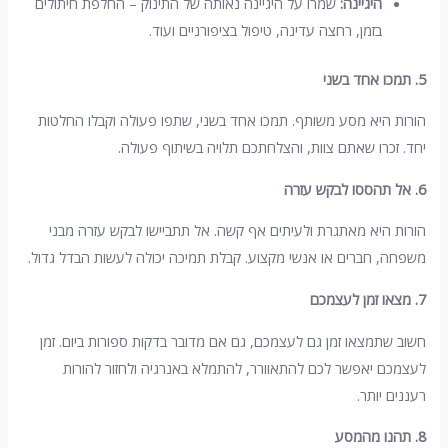
היגיינה
:
שמרו על היגיינה נאותה של התינוק – החלפת חיתולים
בזמן, רחצה עדינה, טיפול בציפורניים ועוד.
5.
תמכו אחד בשני
הורות היא מסע משותף. תמכו אחד בשני, שתפו פעולה וקבלו החלטות
יחד. זכרו שאתם צוות, והצלחתכם תלויה בשיתוף פעולה.
6.
אל תהססו לבקש עזרה
הורות היא מאתגרת ולעיתים אף קשה. אל תתביישו לבקש עזרה מבני
משפחה, חברים או אנשי מקצוע. קבלת תמיכה יכולה לעשות הבדל גדול.
7.
מצאו זמן לעצמכם
חשוב שתמצאו זמן גם לעצמכם, גם אם מדובר בדקות ספורות ביום. זמן
לעצמכם יאפשר לכם להתאוורר, להתמלא באנרגיה ולחזור להורות
רעננים יותר.
8.
תהנו מהמסע