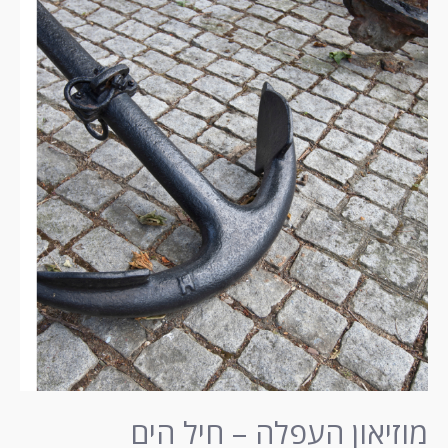
העפלה
–
חיל
הים
מוזיאון העפלה – חיל הים