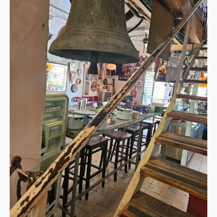
של
חיפה