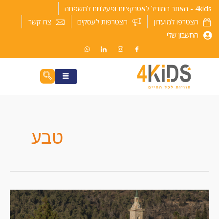
ילוג
4kids - האתר המוביל לאטרקציות ופעילויות למשפחה
תוכן
הצטרפו למועדון
הצטרפות לעסקים
צרו קשר
החשבון שלי
טבע
טיול
בעין