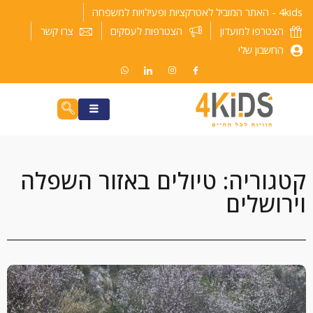
ילוג
4kids - האתר המוביל לאטרקציות ופעילויות למשפחה
תוכן
הצטרפו למועדון
הצטרפות לעסקים
צרו קשר
החשבון שלי
קטגוריה: טיולים באזור השפלה
וירושלים