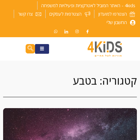
ילוג
4kids - האתר המוביל לאטרקציות ופעילויות למשפחה
תוכן
הצטרפו למועדון
הצטרפות לעסקים
צרו קשר
החשבון שלי
קטגוריה: בטבע
עמוד
עמוד
עמוד
עמוד
עמוד