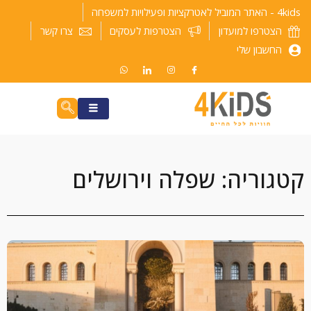
ילוג
4kids - האתר המוביל לאטרקציות ופעילויות למשפחה
תוכן
הצטרפו למועדון
הצטרפות לעסקים
צרו קשר
החשבון שלי
קטגוריה: שפלה וירושלים
עמוד
עמוד