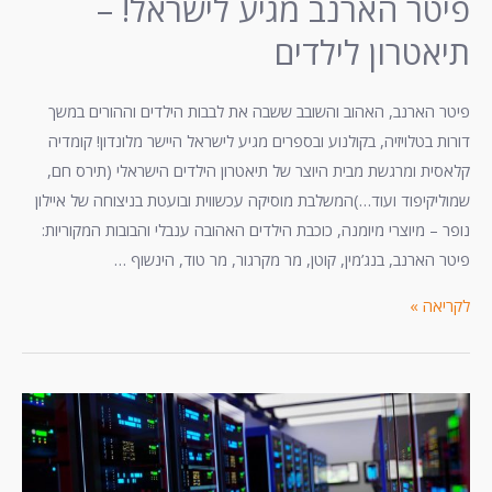
פיטר הארנב מגיע לישראל! –
תיאטרון לילדים
פיטר הארנב, האהוב והשובב ששבה את לבבות הילדים וההורים במשך
דורות בטלויזיה, בקולנוע ובספרים מגיע לישראל היישר מלונדון! קומדיה
קלאסית ומרגשת מבית היוצר של תיאטרון הילדים הישראלי (תירס חם,
שמוליקיפוד ועוד…)המשלבת מוסיקה עכשווית ובועטת בניצוחה של איילון
נופר – מיוצרי מיומנה, כוכבת הילדים האהובה ענבלי והבובות המקוריות:
פיטר הארנב, בנג’מין, קוטן, מר מקרגור, מר טוד, הינשוף …
לקריאה »