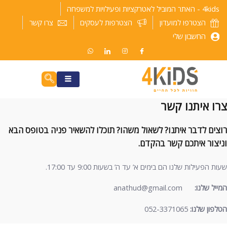
ילוג
4kids - האתר המוביל לאטרקציות ופעילויות למשפחה
תוכן
הצטרפו למועדון
הצטרפות לעסקים
צרו קשר
החשבון שלי
צרו איתנו קשר
רוצים לדבר איתנו? לשאול משהו? תוכלו להשאיר פניה בטופס הבא
וניצור איתכם קשר בהקדם.
שעות הפעילות שלנו הם בימים א’ עד ה’ בשעות 9:00 עד 17:00.
המייל שלנו:
anathud@gmail.com
הטלפון שלנו:
052-3371065