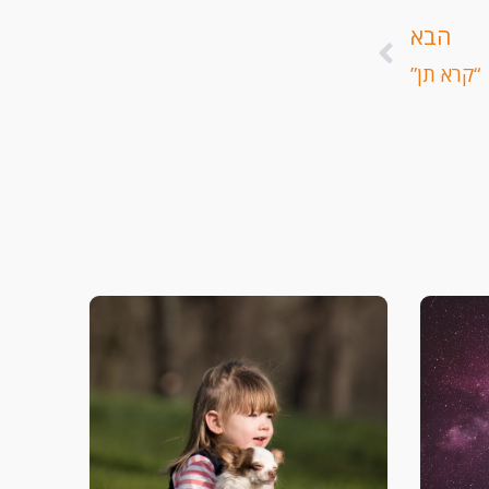
הבא
הבא
“קרא תן”