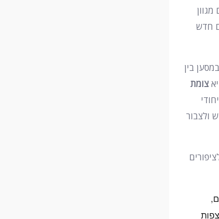
מגוון
ם חדש
מסען בין
יא
צומת
חודי
ש ולצבור
יפורים
,
צפות