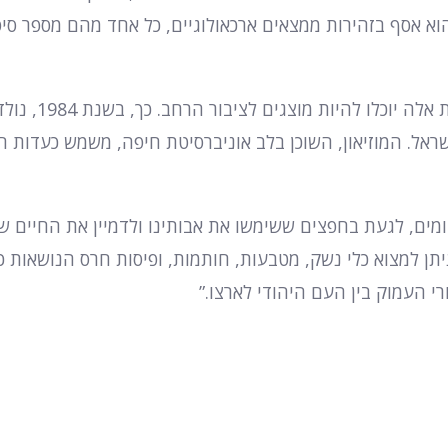
 אסף בזהירות ממצאים ארכאולוגיים, כל אחד מהם מספר סיפ
חזון חייו של הכט היה להקים מקום שבו אוצרות
אל. המוזיאון, השוכן בלב אוניברסיטת חיפה, משמש כעדות ח
דומים, לגעת בחפצים ששימשו את אבותינו ולדמיין את החיים ש
יתן למצוא כלי נשק, מטבעות, חותמות, ופיסות חרס הנושאות כ
י העמוק בין העם היהודי לארצו.”