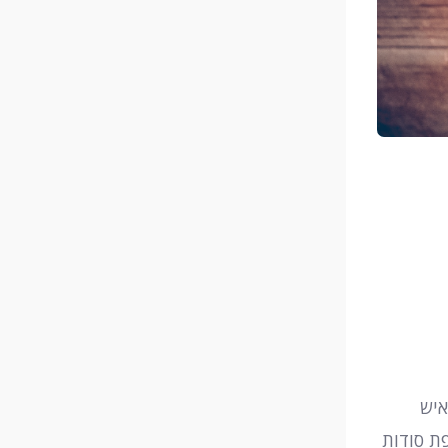
איש
פת סודות