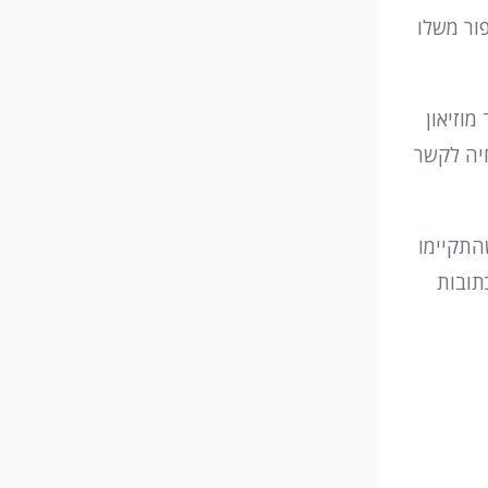
ור משלו
 אלה יוכלו להיות מוצגים לציבור הרחב. כך, בשנת 1984, נולד מוזיאון
יה לקשר
התקיימו
תובות