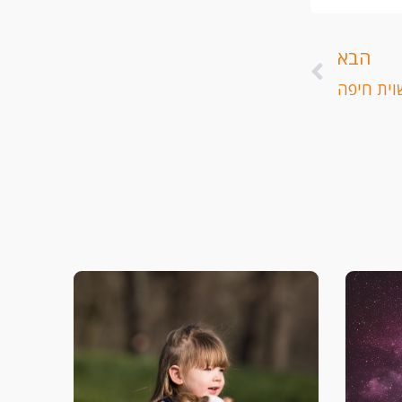
הבא
הבא
וית חיפה