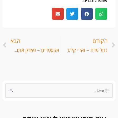
שתפו לחברים:
קודם
ה
הקודם
הבא
נחל פרת – ואדי קלט
אקסטרים – פארק אתגרי עכו
Search
for: