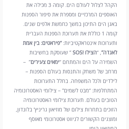
הקהל לצלול לעולם הים. קומה 3 מכילה את
האוספים המרכזיים ומספרת את סיפור הספנות
באגן הים התיכון במשך כחמשת אלפים שנים.
קומה 1 כוללת את תערוכת הספנות העברית
ותערוכות אינטראקטיביות:
“פיראטים: בין אמת
לאגדה”
, “
הצילו !SOS
” שעוסקת בחשיבות
השמירה על הים והמתחם “
ימאים צעירים
” –
מרחב של משחק והתנסות בעולם הספנות –
לילדים ולכל המשפחה. בחלל התערוכות
המתחלפות: “מבט לשמים” – צילומי האסטרונומיה
הטובים בעולם. תערוכת צילומי האסטרונומיה
הזוכים בתחרות צילום של מוזיאון גריניץ’ בלונדון,
ומוצגים הקשורים לניווט אסטרונומי מאוסף
המוזיאון הימי.